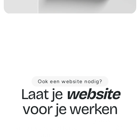
Ook een website nodig?
Laat je 
website
voor je werken
Vraag vandaag nog een 
gratis
 en 
vrijblijvende
offerte
 aan. Binnen 
24 
uur
 hoor je van ons.