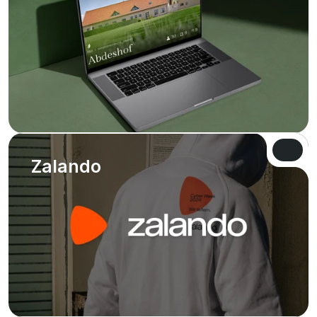
VIEW 
VIEW 
Zalando