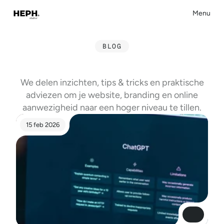
Menu
Close
BLOG
O
n
z
e
I
n
s
i
g
h
t
s
We delen inzichten, tips & tricks en praktische
adviezen om je website, branding en online
aanwezigheid naar een hoger niveau te tillen.
15 feb 2026
Read More
Read More